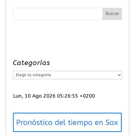
Categorías
C
a
t
Lun, 10 Ago 2026 05:26:55 +0200
e
g
o
r
í