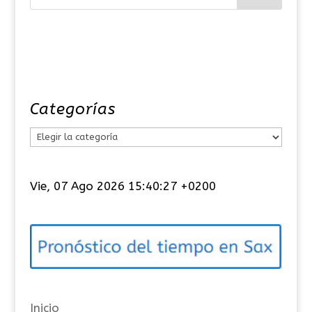
Categorías
C
a
t
Vie, 07 Ago 2026 15:40:27 +0200
e
g
o
r
í
a
Inicio
s