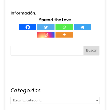
Información.
Spread the love
Categorías
C
a