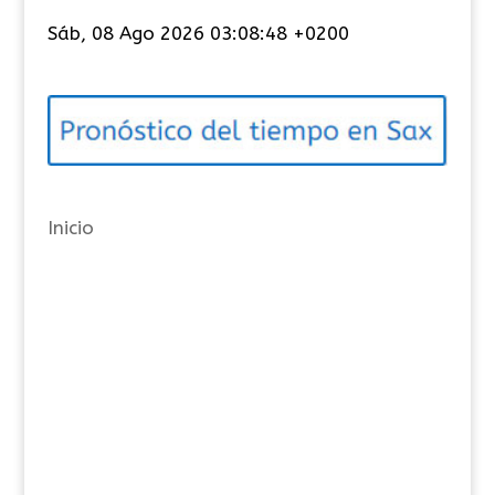
t
Sáb, 08 Ago 2026 03:08:49 +0200
e
g
o
r
í
a
Inicio
s