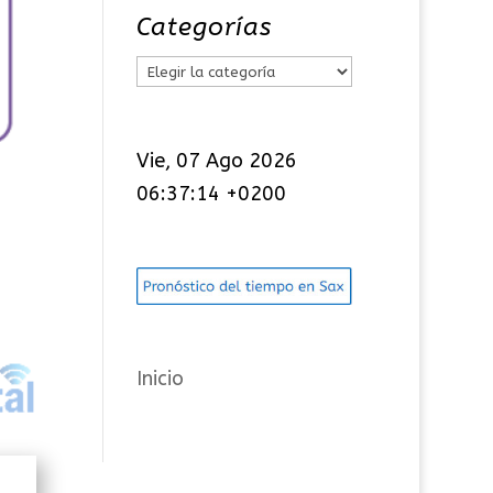
Categorías
C
a
t
Vie, 07 Ago 2026
e
06:37:14 +0200
g
o
r
í
a
s
Inicio