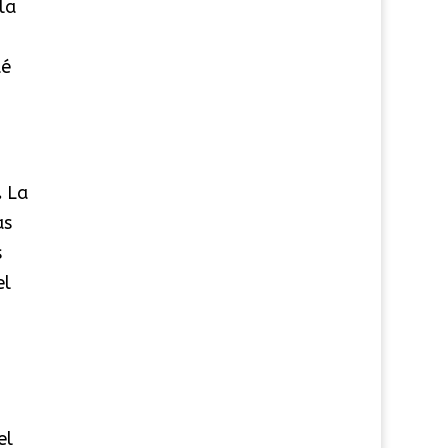
la
ué
.
La
as
s
el
el