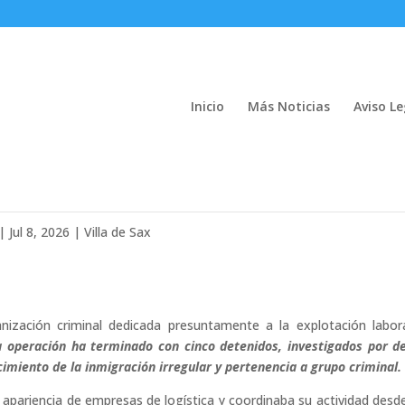
Inicio
Más Noticias
Aviso Le
 a repartidores de paquetería en El
|
Jul 8, 2026
|
Villa de Sax
anización criminal dedicada presuntamente a la explotación labor
a operación ha terminado con cinco detenidos, investigados por de
cimiento de la inmigración irregular y pertenencia a grupo criminal.
a apariencia de empresas de logística y coordinaba su actividad desd