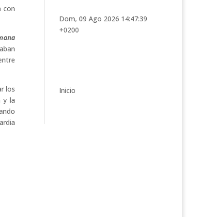
t
a con
e
Dom, 09 Ago 2026 14:47:39
g
+0200
o
emana
r
raban
í
entre
a
s
r los
Inicio
 y la
hando
ardia