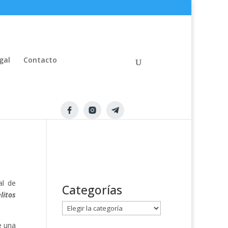
gal
Contacto
da,
al de
Categorías
litos
C
a
e una