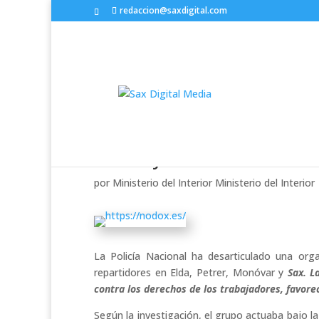
redaccion@saxdigital.com
Cae una red que explotaba
Petrer y Sax
por
Ministerio del Interior Ministerio del Interior
La Policía Nacional ha desarticulado una org
repartidores en Elda, Petrer, Monóvar y
Sax.
L
contra los derechos de los trabajadores, favore
Según la investigación, el grupo actuaba bajo l