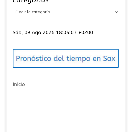
Categorías
C
a
t
Sáb, 08 Ago 2026 18:05:07 +0200
e
g
o
r
í
a
Inicio
s