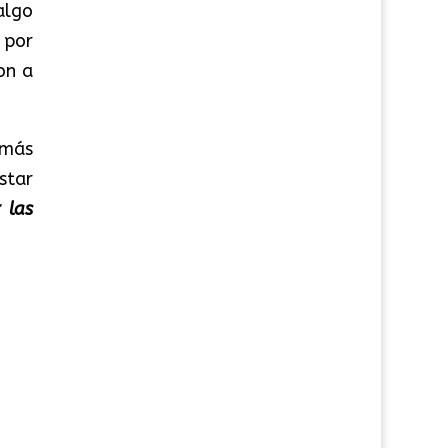
algo
 por
on a
 más
star
 las