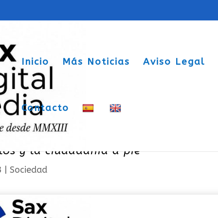
Inicio
Más Noticias
Aviso Legal
Contacto
erros en Sax más que un peligro par
ulos y la ciudadanía a pie
3
|
Sociedad