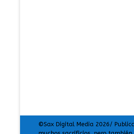
©Sax Digital Media 2026/ Public
muchos sacrificios, pero también