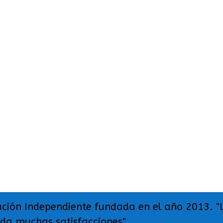
ación Independiente fundada en el año 2013. "
 da muchas satisfacciones".