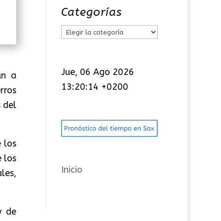
Categorías
C
a
t
Jue, 06 Ago 2026
an a
e
13:20:14 +0200
rros
g
 del
o
r
í
 los
a
 los
s
Inicio
les,
y de