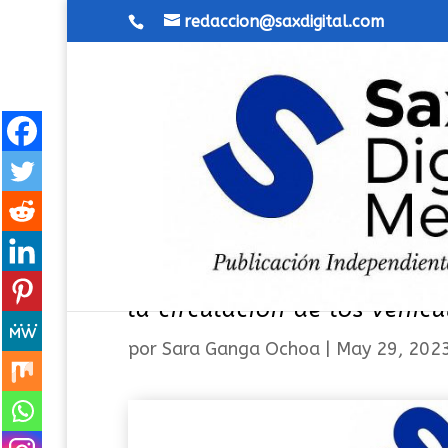
redaccion@saxdigital.com
Aumento del abandono de p
la circulación de los vehíc
por
Sara Ganga Ochoa
|
May 29, 202