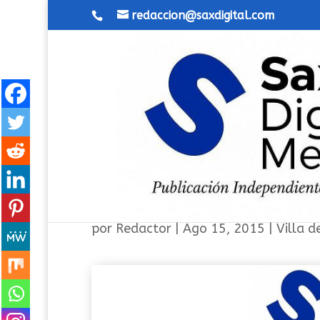
redaccion@saxdigital.com
Carretillas, corre corre que 
por
Redactor
|
Ago 15, 2015
|
Villa d