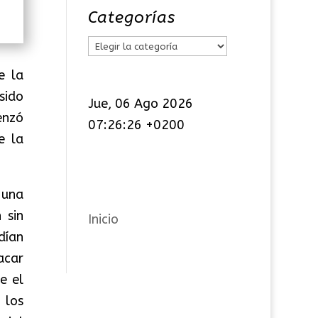
Categorías
C
a
e la
t
sido
Jue, 06 Ago 2026
e
enzó
07:26:26 +0200
g
e la
o
r
í
 una
a
 sin
Inicio
s
dían
acar
e el
 los