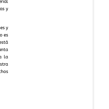
rial
as y
es y
o es
está
anta
a la
stra
chos